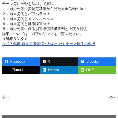
テーマ毎に分野を深堀して解説
１．過労死等労災認定基準から見た過重労働の防止
２．過重労働とパワハラ防止
３．過重労働とメンタルヘルス
４．過重労働と健康障害防止
５．過労死等に係る損害賠償請求事例と上積み補償
詳細については、以下のリンクをご覧ください。
＜詳細リンク＞
令和７年度 過重労働解消のためのセミナー／厚生労働省
Facebook
X
Bluesky
Threads
Hatena
LINE
前へ
次へ