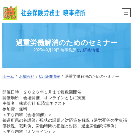
内
容
を
ス
キ
ッ
プ
過重労働解消のためのセミナー
03.研修情報
2025年9月19日
暁事務所
ホーム
お知らせ
03.研修情報
過重労働解消のためのセミナー
開催日時：２０２６年１月まで複数回開催
開催場所：会場開催、オンラインともに実施
主催者：株式会社 広済堂ネクスト
参加費：無料
＜主な内容（会場開催）＞
都道府県の各講師が現状の課題と対応策を解説（過労死等の労災補
償状況、裁判例、労働時間の把握と対応、過重労働解消事例）
＜主な内容（オンライン）＞