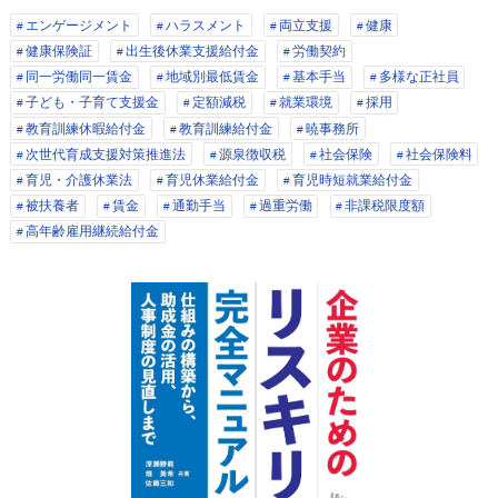
エンゲージメント
ハラスメント
両立支援
健康
健康保険証
出生後休業支援給付金
労働契約
同一労働同一賃金
地域別最低賃金
基本手当
多様な正社員
子ども・子育て支援金
定額減税
就業環境
採用
教育訓練休暇給付金
教育訓練給付金
暁事務所
次世代育成支援対策推進法
源泉徴収税
社会保険
社会保険料
育児・介護休業法
育児休業給付金
育児時短就業給付金
被扶養者
賃金
通勤手当
過重労働
非課税限度額
高年齢雇用継続給付金