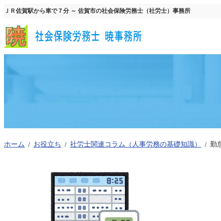
内
ＪＲ佐賀駅から車で７分 ～ 佐賀市の社会保険労務士（社労士）事務所
容
を
ス
キ
ッ
プ
ホーム
お役立ち
社労士関連コラム（人事労務の基礎知識）
勤