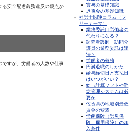
賞与の基礎知識
よる安全配慮義務違反の観点か
退職金の基礎知識
社労士関連コラム（フ
リーテーマ）
業務委託は労働者の
代わりになる？
訪問看護師・訪問介
護員の業務委託は違
法？
労働者の義務
のですが、労働者の人数や仕事
円満退職のしかた
給与締切日と支払日
はいつがいい？
給与計算ソフトや勤
怠管理システムは必
要か
佐賀県の地域別最低
賃金の変遷
労働保険（労災保
険、雇用保険）の加
入条件