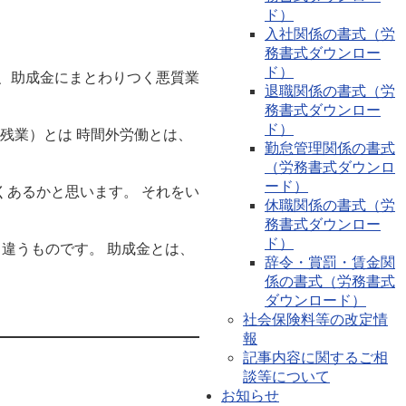
ド）
入社関係の書式（労
務書式ダウンロー
ド）
、助成金にまとわりつく悪質業
退職関係の書式（労
務書式ダウンロー
ド）
残業）とは 時間外労働とは、
勤怠管理関係の書式
（労務書式ダウンロ
ード）
あるかと思います。 それをい
休職関係の書式（労
務書式ダウンロー
ド）
違うものです。 助成金とは、
辞令・賞罰・賃金関
係の書式（労務書式
ダウンロード）
社会保険料等の改定情
報
記事内容に関するご相
談等について
お知らせ