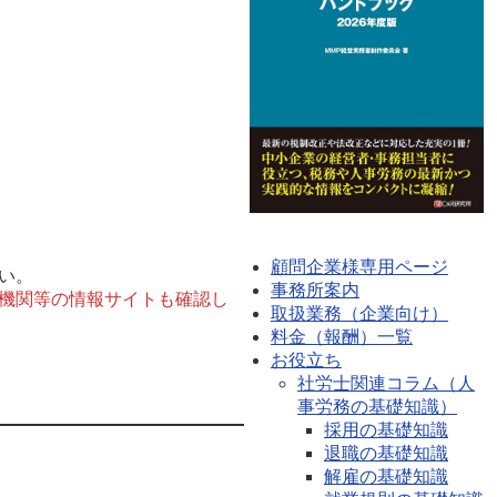
顧問企業様専用ページ
い。
事務所案内
機関等の情報サイトも確認し
取扱業務（企業向け）
料金（報酬）一覧
お役立ち
社労士関連コラム（人
事労務の基礎知識）
採用の基礎知識
退職の基礎知識
解雇の基礎知識