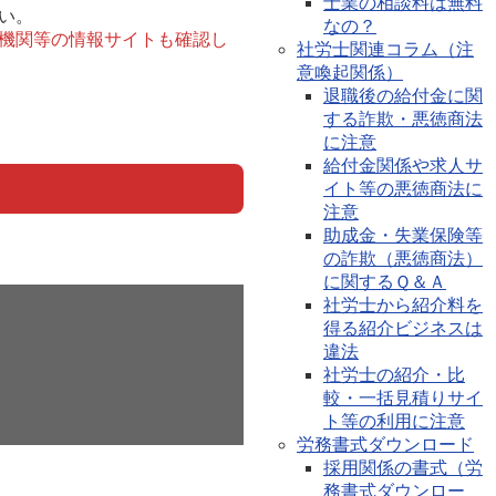
士業の相談料は無料
い。
なの？
機関等の情報サイトも確認し
社労士関連コラム（注
意喚起関係）
退職後の給付金に関
する詐欺・悪徳商法
に注意
給付金関係や求人サ
イト等の悪徳商法に
注意
助成金・失業保険等
の詐欺（悪徳商法）
に関するＱ＆Ａ
社労士から紹介料を
得る紹介ビジネスは
違法
社労士の紹介・比
較・一括見積りサイ
ト等の利用に注意
労務書式ダウンロード
採用関係の書式（労
務書式ダウンロー