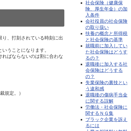
社会保険（健康保
険、厚生年金）の加
入条件
会社役員の社会保険
の取り扱い
扶養の概念と所得税
限り、打刻されている時刻に出
と社会保険の基準
就職前に加入してい
ということになります。
た社会保険はどうす
ければならないのは割に合わな
るの？
退職後に加入する社
会保険はどうする
の？
失業保険の裏技とい
う違和感
裁規定。）
退職後の傷病手当金
に関する誤解
労働法・社会保険に
関するＮＧ集
ブラック企業を訴え
るには