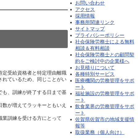
お問い合わせ
アクセス
採用情報
事務所関連リンク
サイトマップ
プライバシーポリシー
社会保険労務士による無料
相談＆有料相談
社会保険労務士との顧問契
約をご検討中の企業様へ
お見積りについて
特定受給資格者と特定理由離職
各種特別サービス
されているため、同じことがい
医療機関の労務管理をサポ
ート
でも、訓練が終了する日まで基
福祉施設の労務管理をサポ
ート
日数が増えてラッキーともいえ
飲食業界の労務管理をサポ
ート
職業訓練を受ける方にとって
佐賀県佐賀市の地域支援情
報等
取扱業務（個人向け）