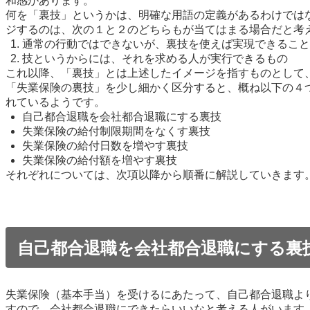
和感があります。
何を「裏技」というかは、明確な用語の定義があるわけでは
ジするのは、次の１と２のどちらもが当てはまる場合だと考
通常の行動ではできないが、裏技を使えば実現できること
技というからには、それを求める人が実行できるもの
これ以降、「裏技」とは上述したイメージを指すものとして
「失業保険の裏技」を少し細かく区分すると、概ね以下の４
れているようです。
自己都合退職を会社都合退職にする裏技
失業保険の給付制限期間をなくす裏技
失業保険の給付日数を増やす裏技
失業保険の給付額を増やす裏技
それぞれについては、次項以降から順番に解説していきます
自己都合退職を会社都合退職にする裏
失業保険（基本手当）を受けるにあたって、自己都合退職よ
すので、会社都合退職にできたらいいなと考える人がいます