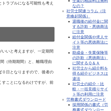
士業の相談料は無料
とトラブルになる可能性も考え
なの？
社労士関連コラム（注
意喚起関係）
退職後の給付金に関
する詐欺・悪徳商法
に注意
給付金関係や求人サ
イト等の悪徳商法に
注意
がいいと考えますが、一定期間
助成金・失業保険等
の詐欺（悪徳商法）
日間（待期期間）と、離職理由
に関するＱ＆Ａ
社労士から紹介料を
ば０日となりますので、後者の
得る紹介ビジネスは
違法
くすことになるわけですが、前
社労士の紹介・比
較・一括見積りサイ
ト等の利用に注意
労務書式ダウンロード
採用関係の書式（労
務書式ダウンロー