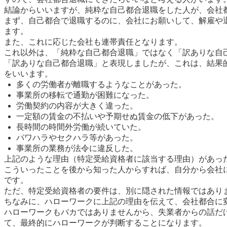
結論からいいますが、純粋な自己都合退職をした人が、会社
まず、自己都合で退職するのに、会社にお願いして、解雇や
ます。
また、これに応じた会社も連帯責任となります。
これ以外は、「純粋な自己都合退職」ではなく「訳ありな自
「訳ありな自己都合退職」と表現しましたが、これは、結果
をいいます。
多くの労働者が離職するようなことがあった。
事業所の移転で通勤が困難になった。
労働契約の内容が大きく違った。
一定額の賃金の不払いや予期せぬ賃金の低下があった。
長時間の時間外労働が続いていた。
パワハラやセクハラ等があった。
事業所の業務が法令に違反した。
上記のような理由（特定受給資格者に該当する理由）があっ
こういったことを後から知った人からすれば、自分から会社
です。
ただ、特定受給資格者の要件は、別に隠された情報ではあり
ちなみに、ハローワークに上記の理由を伝えて、会社都合に
ハローワークもバカではありませんから、失業者からの話だ
て、最終的にハローワークが判断することになります。