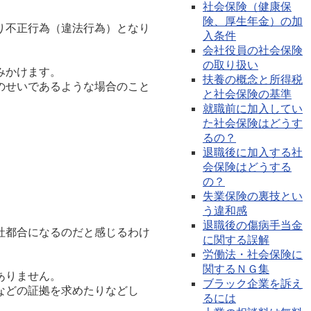
社会保険（健康保
険、厚生年金）の加
り不正行為（違法行為）となり
入条件
会社役員の社会保険
の取り扱い
みかけます。
扶養の概念と所得税
のせいであるような場合のこと
と社会保険の基準
就職前に加入してい
た社会保険はどうす
るの？
退職後に加入する社
会保険はどうする
の？
失業保険の裏技とい
う違和感
退職後の傷病手当金
社都合になるのだと感じるわけ
に関する誤解
労働法・社会保険に
関するＮＧ集
ありません。
ブラック企業を訴え
などの証拠を求めたりなどし
るには