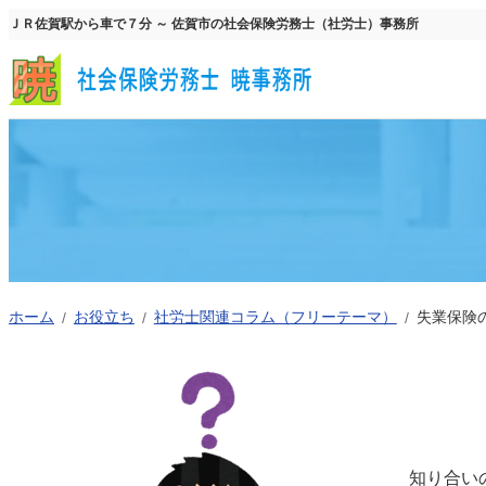
内
ＪＲ佐賀駅から車で７分 ～ 佐賀市の社会保険労務士（社労士）事務所
容
を
ス
キ
ッ
プ
ホーム
お役立ち
社労士関連コラム（フリーテーマ）
失業保険
知り合い