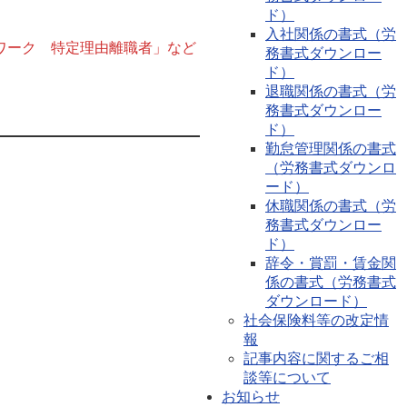
ド）
入社関係の書式（労
ワーク 特定理由離職者」など
務書式ダウンロー
ド）
退職関係の書式（労
務書式ダウンロー
ド）
勤怠管理関係の書式
（労務書式ダウンロ
ード）
休職関係の書式（労
務書式ダウンロー
ド）
辞令・賞罰・賃金関
係の書式（労務書式
ダウンロード）
社会保険料等の改定情
報
記事内容に関するご相
談等について
お知らせ