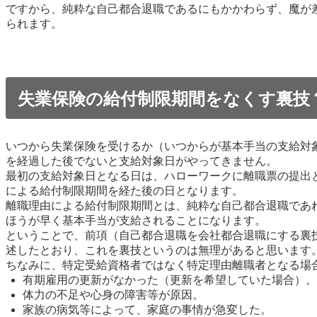
ですから、純粋な自己都合退職であるにもかかわらず、魔が
られます。
失業保険の給付制限期間をなくす裏技
いつから失業保険を受けるか（いつからが基本手当の支給対
を経過した後でないと支給対象日がやってきません。
最初の支給対象日となる日は、ハローワークに離職票の提出
による給付制限期間を経た後の日となります。
離職理由による給付制限期間とは、純粋な自己都合退職であ
ほうが早く基本手当が支給されることになります。
ということで、前項（自己都合退職を会社都合退職にする裏
述したとおり、これを裏技というのは無理があると思います
ちなみに、特定受給資格者ではなく特定理由離職者となる場
有期雇用の更新がなかった（更新を希望していた場合）。
体力の不足や心身の障害等が原因。
家族の病気等によって、家庭の事情が急変した。