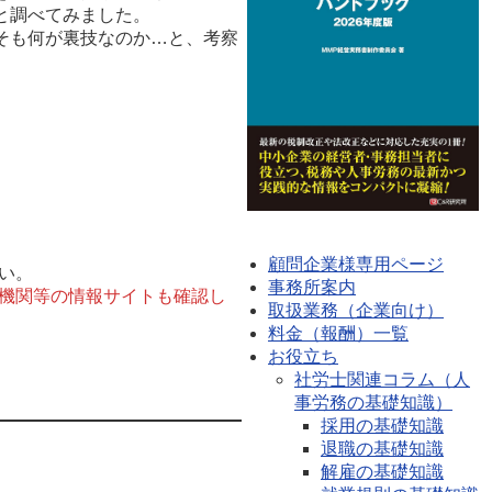
と調べてみました。
そも何が裏技なのか…と、考察
顧問企業様専用ページ
い。
事務所案内
機関等の情報サイトも確認し
取扱業務（企業向け）
料金（報酬）一覧
お役立ち
社労士関連コラム（人
事労務の基礎知識）
採用の基礎知識
退職の基礎知識
解雇の基礎知識