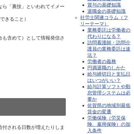
賞与の基礎知識
なら「裏技」といわれてイメー
退職金の基礎知識
社労士関連コラム（フ
できること）
リーテーマ）
業務委託は労働者の
代わりになる？
合も含めて）として情報発信さ
訪問看護師・訪問介
護員の業務委託は違
法？
労働者の義務
円満退職のしかた
給与締切日と支払日
はいつがいい？
給与計算ソフトや勤
怠管理システムは必
要か
佐賀県の地域別最低
賃金の変遷
労働保険（労災保
険、雇用保険）の加
給付される日数が増えたりしま
入条件