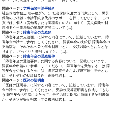
本ページに関連するページ（当サイト内）です。
関連ページ：
労災保険申請手続き
社会保険労務士 暁事務所では、社会保険制度の専門家として、労災
保険のご相談～申請手続き代行のサポートを行っております。 この
頁では、個人（労働者または退職者）の方に向けて、労災保険の制
度概要や当事務所の業務内容等について […]…
関連ページ：
障害年金の支給額
「障害年金の支給額」に関する内容について、記載しています。 障
害年金申請のご参考にしてください。 障害年金の支給額 障害年金の
支給額は、それぞれの公的年金制度ごとに、次項以降のとおりとな
ります。 ざっくりと説明しますと、 […]…
関連ページ：
障害年金の受給要件
「障害年金の受給要件」に関する内容について、記載しています。
障害年金申請のご参考にしてください。 障害年金を受給するには 障
害年金を受給するためには、障害基礎年金および障害厚生年金とも
に、それぞれの初診日要件、保険料納 […]…
関連ページ：
医師の証明書
「医師の証明書」に関する内容について、記載しています。 障害年
金申請のご参考にしてください。 受診状況等証明書を作成してもら
う 障害年金の申請にあたって、最初の頃に医師に依頼する証明書類
が、受診状況等証明書（年金機構様式 […]…