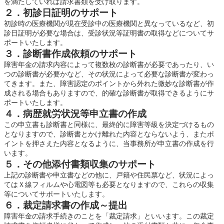
を満たしていれば請求書類を受け取ります。
２．初診日証明のサポート
初診時の医療機関が現在受診中の医療機関と異なっているなど、初
診日証明が必要な場合は、受診状況等証明書の取得などについてサ
ポートいたします。
３．診断書作成依頼のサポート
障害年金の請求内容によって複数枚の診断書が必要であったり、い
つの診断書が必要かなど、その状況によって必要な診断書が変わっ
てきます。また、障害認定のポイントから外れた微妙な診断書が作
成される場合もありますので、的確な診断書が取得できるようにサ
ポートいたします。
４．病歴就労状況等申立書の作成
この申立書も診断書と同様に、最終的に障害等級を決定づけるもの
となりますので、診断書とかけ離れた内容とならないよう、またポ
イントを押さえた内容となるように、当事務所が申立書の作成を行
います。
５．その他添付書類収集のサポート
上記の診断書や申立書などの他に、戸籍や住民票など、状況によっ
てはＸ線フィルムや心電図等も必要となりますので、これらの収集
等についてサポートいたします。
６．裁定請求書の作成～提出
障害年金の請求手続きのことを「裁定請求」といいます。この裁定