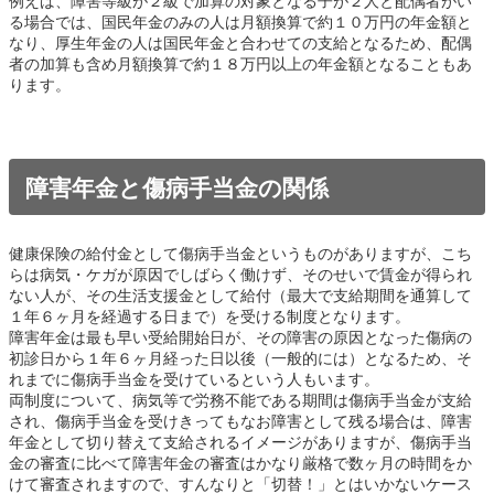
例えば、障害等級が２級で加算の対象となる子が２人と配偶者がい
る場合では、国民年金のみの人は月額換算で約１０万円の年金額と
なり、厚生年金の人は国民年金と合わせての支給となるため、配偶
者の加算も含め月額換算で約１８万円以上の年金額となることもあ
ります。
障害年金と傷病手当金の関係
健康保険の給付金として傷病手当金というものがありますが、こち
らは病気・ケガが原因でしばらく働けず、そのせいで賃金が得られ
ない人が、その生活支援金として給付（最大で支給期間を通算して
１年６ヶ月を経過する日まで）を受ける制度となります。
障害年金は最も早い受給開始日が、その障害の原因となった傷病の
初診日から１年６ヶ月経った日以後（一般的には）となるため、そ
れまでに傷病手当金を受けているという人もいます。
両制度について、病気等で労務不能である期間は傷病手当金が支給
され、傷病手当金を受けきってもなお障害として残る場合は、障害
年金として切り替えて支給されるイメージがありますが、傷病手当
金の審査に比べて障害年金の審査はかなり厳格で数ヶ月の時間をか
けて審査されますので、すんなりと「切替！」とはいかないケース