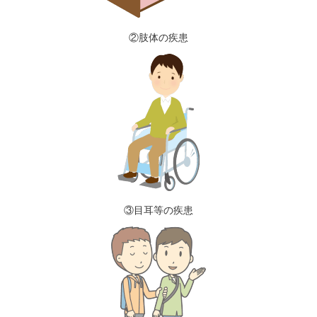
②肢体の疾患
③目耳等の疾患