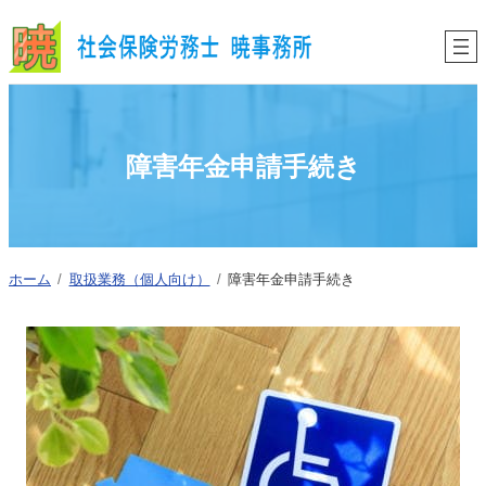
内
容
を
ス
キ
ッ
プ
障害年金申請手続き
ホーム
取扱業務（個人向け）
障害年金申請手続き