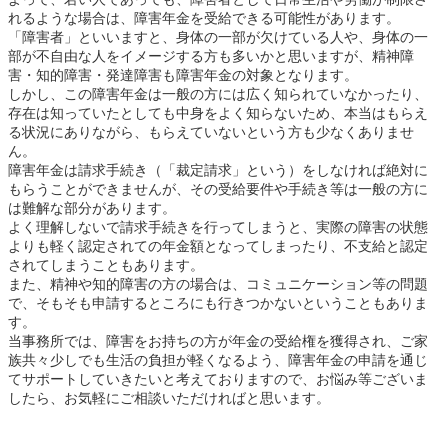
れるような場合は、障害年金を受給できる可能性があります。
「障害者」といいますと、身体の一部が欠けている人や、身体の一
部が不自由な人をイメージする方も多いかと思いますが、精神障
害・知的障害・発達障害も障害年金の対象となります。
しかし、この障害年金は一般の方には広く知られていなかったり、
存在は知っていたとしても中身をよく知らないため、本当はもらえ
る状況にありながら、もらえていないという方も少なくありませ
ん。
障害年金は請求手続き（「裁定請求」という）をしなければ絶対に
もらうことができませんが、その受給要件や手続き等は一般の方に
は難解な部分があります。
よく理解しないで請求手続きを行ってしまうと、実際の障害の状態
よりも軽く認定されての年金額となってしまったり、不支給と認定
されてしまうこともあります。
また、精神や知的障害の方の場合は、コミュニケーション等の問題
で、そもそも申請するところにも行きつかないということもありま
す。
当事務所では、障害をお持ちの方が年金の受給権を獲得され、ご家
族共々少しでも生活の負担が軽くなるよう、障害年金の申請を通じ
てサポートしていきたいと考えておりますので、お悩み等ございま
したら、お気軽にご相談いただければと思います。