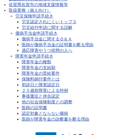
佐賀県佐賀市の地域支援情報等
取扱業務（個人向け）
労災保険申請手続き
労災認定されにくいトップ３
労災給付申請に関する誤解
傷病手当金申請手続き
傷病手当金に関するＱ＆Ａ
医師が傷病手当金の証明書を断る理由
適応障害やうつ状態の人へ
障害年金申請手続き
障害年金の種類
障害年金の支給額
障害年金の受給要件
保険料納付要件とは
初診日と障害認定日
２０歳前障害による特例
事後重症と併合認定
他の社会保険制度との調整
医師の証明書
認定対象とならない傷病
医師が障害年金の診断書を断る理由