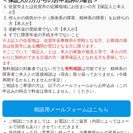
＜保証人の方からのお申込みの場合＞
佐賀市または佐賀市の近隣地域にお住まいの方【保証人と本人
が】
何らかの病気やケガ（身体系の障害、精神系の障害）をお持ちの
方【本人が】
老齢年金の受給者でない方【本人が】
すでに障害年金の手続き中でないこと
※上記１の住居地は、佐賀年金事務所が管轄となる方、公務員の場
合は佐賀市にある機関が窓口となる方に限ります。
※ここでいう「保証人」とは、本人の家族や後見人等で、本人の代
わりに契約ができる立場の方・連帯保証人となれる方を意味してい
ます。
無料相談の対象者ではない方でも
有料相談
は可能ですが、精神系の
障害者ご本人との直接相談は（現在）取り扱っておりません（今後
再開するかもしれませんが未定）。
ご相談をご希望の方は、以下のメールフォームからお申込み（この
申込みの時点で料金は発生しません。）ください。
相談用メールフォームはこちら
ご相談につきましては、お電話にてご返答（内容によってはメー
ルで回答もあり）させていただきます。
送信後４～５日（営業日）経っても、当事務所からの返答がない