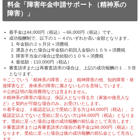
料金「障害年金申請サポート（精神系の
障害）」
着手金は44,000円（税込）～66,000円（税込）です。
成功報酬制で、以下の１～４のいずれか高い金額となります。
年金額の２ヶ月分＋消費税
遡及された場合は年金額の初回入金額の１０％＋消費税
障害手当金の場合は受給額の１０％＋消費税
最低額：110,000円（税込）
審査請求または再審査請求の場合は、上記の成功報酬の１．５倍
となります。
※ここでいう「精神系の障害」とは、精神障害の他、知的障害・発
達障害など、身体系の障害に属さないものを意味しています。
※公的証明の取得費用などは含まれません。
※精神系の障害の場合は、保証人となり得る方（家族や後見人な
ど）と契約が可能な場合のみ、お受けいたします。
※着手金は、３級認定以上で受給に至る方は44,000円（税込）、２
級認定以上でないと受給に至らない方は66,000円（税込）となりま
す。受給に至った場合は後の成功報酬の
前払金
として充当します。
※審査請求または再審査請求の場合の着手金は88,000円（税込）と
なります。受給に至った場合は後の成功報酬の
前払金
として充当し
ます。