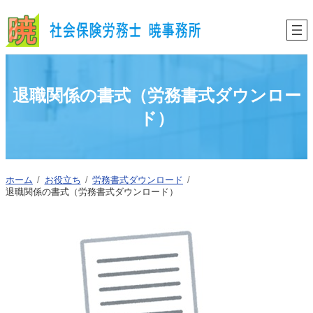
内
容
を
ス
キ
ッ
プ
退職関係の書式（労務書式ダウンロー
ド）
ホーム
お役立ち
労務書式ダウンロード
退職関係の書式（労務書式ダウンロード）