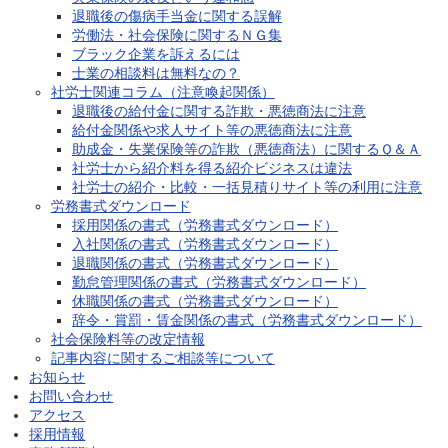
退職後の傷病手当金に関する誤解
労働法・社会保険に関するＮＧ集
ブラック企業を訴えるには
士業の相談料は無料なの？
社労士関連コラム（注意喚起関係）
退職後の給付金に関する詐欺・悪徳商法に注意
給付金関係や求人サイト等の悪徳商法に注意
助成金・失業保険等の詐欺（悪徳商法）に関するＱ＆Ａ
社労士から紹介料を得る紹介ビジネスは違法
社労士の紹介・比較・一括見積りサイト等の利用に注意
労務書式ダウンロード
採用関係の書式（労務書式ダウンロード）
入社関係の書式（労務書式ダウンロード）
退職関係の書式（労務書式ダウンロード）
勤怠管理関係の書式（労務書式ダウンロード）
休職関係の書式（労務書式ダウンロード）
辞令・賞罰・賃金関係の書式（労務書式ダウンロード）
社会保険料等の改定情報
記事内容に関するご相談等について
お知らせ
お問い合わせ
アクセス
採用情報