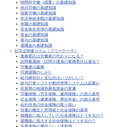
時間外労働（残業）の基礎知識
休日労働の基礎知識
深夜労働の基礎知識
年次有給休暇の基礎知識
休職の基礎知識
安全衛生管理の基礎知識
賃金の基礎知識
賞与の基礎知識
退職金の基礎知識
社労士関連コラム（フリーテーマ）
業務委託は労働者の代わりになる？
訪問看護師・訪問介護員の業務委託は違法？
労働者の義務
円満退職のしかた
給与締切日と支払日はいつがいい？
給与計算ソフトや勤怠管理システムは必要か
佐賀県の地域別最低賃金の変遷
労働保険（労災保険、雇用保険）の加入条件
社会保険（健康保険、厚生年金）の加入条件
会社役員の社会保険の取り扱い
扶養の概念と所得税と社会保険の基準
就職前に加入していた社会保険はどうするの？
退職後に加入する社会保険はどうするの？
失業保険の裏技という違和感