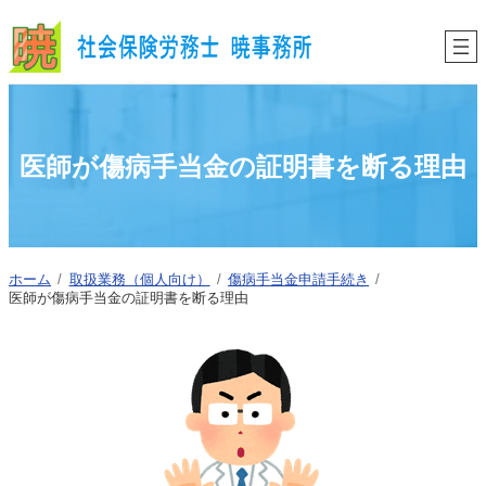
内
容
を
ス
キ
ッ
プ
医師が傷病手当金の証明書を断る理由
ホーム
取扱業務（個人向け）
傷病手当金申請手続き
医師が傷病手当金の証明書を断る理由