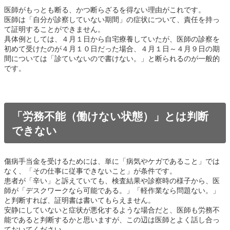
医師がもっとも断る、かつ断らざるを得ない理由がこれです。
医師は「自分が診察していない期間」の症状について、責任を持っ
て証明することができません。
具体例としては、４月１日から自宅療養していたが、医師の診察を
初めて受けたのが４月１０日だった場合、４月１日～４月９日の期
間については「診ていないので書けない。」と断られるのが一般的
です。
「労務不能（働けない状態）」とは判断
できない
傷病手当金を受けるためには、単に「病気やケガであること」では
なく、「その仕事に従事できないこと」が条件です。
患者が「辛い」と訴えていても、検査結果や診察時の様子から、医
師が「デスクワークなら可能である。」「軽作業なら問題ない。」
と判断すれば、証明書は書いてもらえません。
安静にしていないと症状が悪化するような場合だと、医師も労務不
能であると判断するかと思いますが、この辺は医師とよく話し合っ
ておいてください。