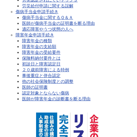
労災認定されにくいトップ３
労災給付申請に関する誤解
傷病手当金申請手続き
傷病手当金に関するＱ＆Ａ
医師が傷病手当金の証明書を断る理由
適応障害やうつ状態の人へ
障害年金申請手続き
障害年金の種類
障害年金の支給額
障害年金の受給要件
保険料納付要件とは
初診日と障害認定日
２０歳前障害による特例
事後重症と併合認定
他の社会保険制度との調整
医師の証明書
認定対象とならない傷病
医師が障害年金の診断書を断る理由