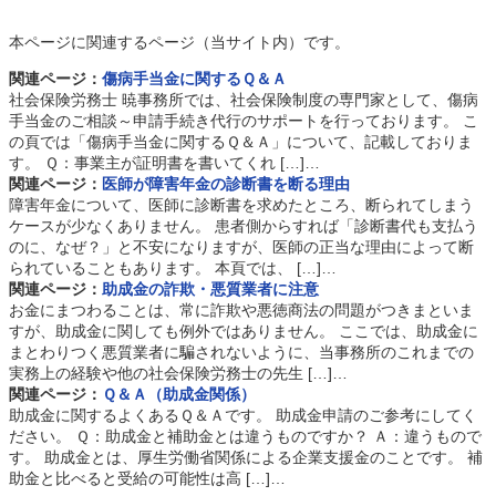
本ページに関連するページ（当サイト内）です。
関連ページ：
傷病手当金に関するＱ＆Ａ
社会保険労務士 暁事務所では、社会保険制度の専門家として、傷病
手当金のご相談～申請手続き代行のサポートを行っております。 こ
の頁では「傷病手当金に関するＱ＆Ａ」について、記載しておりま
す。 Ｑ：事業主が証明書を書いてくれ […]…
関連ページ：
医師が障害年金の診断書を断る理由
障害年金について、医師に診断書を求めたところ、断られてしまう
ケースが少なくありません。 患者側からすれば「診断書代も支払う
のに、なぜ？」と不安になりますが、医師の正当な理由によって断
られていることもあります。 本頁では、 […]…
関連ページ：
助成金の詐欺・悪質業者に注意
お金にまつわることは、常に詐欺や悪徳商法の問題がつきまといま
すが、助成金に関しても例外ではありません。 ここでは、助成金に
まとわりつく悪質業者に騙されないように、当事務所のこれまでの
実務上の経験や他の社会保険労務士の先生 […]…
関連ページ：
Ｑ＆Ａ（助成金関係）
助成金に関するよくあるＱ＆Ａです。 助成金申請のご参考にしてく
ださい。 Ｑ：助成金と補助金とは違うものですか？ Ａ：違うもので
す。 助成金とは、厚生労働省関係による企業支援金のことです。 補
助金と比べると受給の可能性は高 […]…